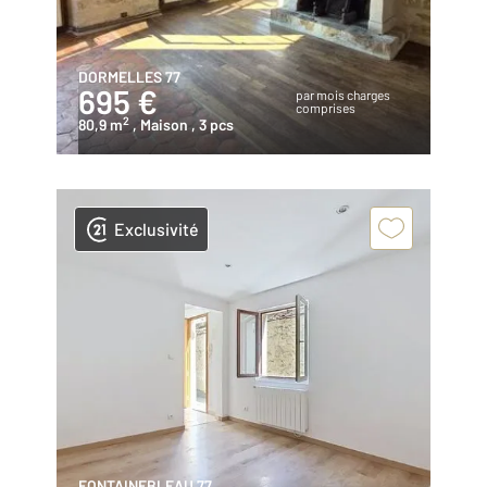
DORMELLES 77
695 €
par mois charges
comprises
2
80,9 m
, Maison
, 3 pcs
Exclusivité
FONTAINEBLEAU 77