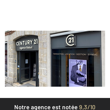
CENTURY 21 Agence Babut
67 rue Grande BP41
FONTAINEBLEAU - 77300
Envoyer un message
Téléphoner à l'agence
Notre agence est notée
9,3/10