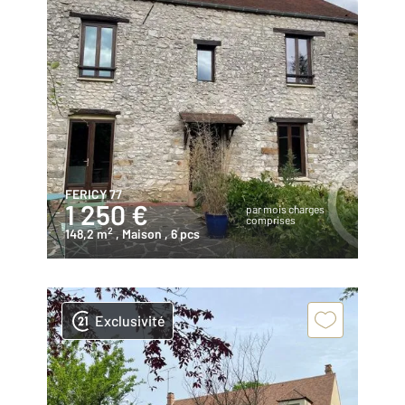
FERICY 77
1 250 €
par mois charges
comprises
2
148,2 m
, Maison
, 6 pcs
Exclusivité