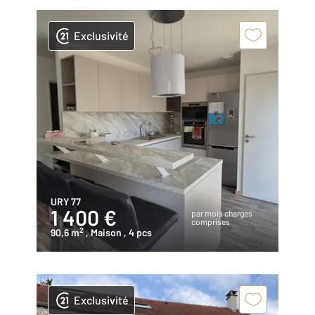
Exclusivité
URY 77
1 400 €
par mois charges
comprises
2
90,6 m
, Maison
, 4 pcs
Exclusivité