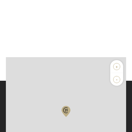
+
-
Parlons de vous, parlons biens
Votre compte :