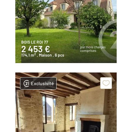
BOIS LE ROI 77
2 453 €
par mois charges
comprises
2
174,1 m
, Maison
, 6 pcs
Exclusivité