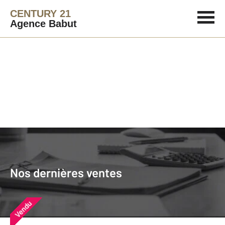
CENTURY 21
Agence Babut
Agence immobilière
Vendre
Nos dernières ventes
Nos derniers biens vendus près de
Nos dernières ventes
chez vous
Vendu