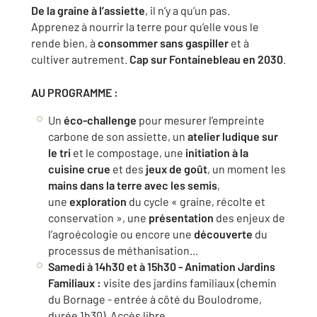
De la graine à l’assiette
, il n’y a qu’un pas.
Apprenez à nourrir la terre pour qu’elle vous le
rende bien, à
consommer sans gaspiller
et à
cultiver autrement.
Cap sur Fontainebleau en 2030
.
AU PROGRAMME :
Un
éco-challenge
pour mesurer l’empreinte
carbone de son assiette, un
atelier ludique sur
le tri
et le compostage, une
initiation à la
cuisine crue
et des
jeux de goût
, un moment les
mains dans la terre avec les semis
,
une
exploration
du cycle « graine, récolte et
conservation », une
présentation
des enjeux de
l’agroécologie ou encore une
découverte
du
processus de méthanisation...
Samedi à 14h30 et à 15h30 - Animation Jardins
Familiaux :
visite des jardins familiaux (chemin
du Bornage - entrée à côté du Boulodrome,
durée 1h30). Accès libre.