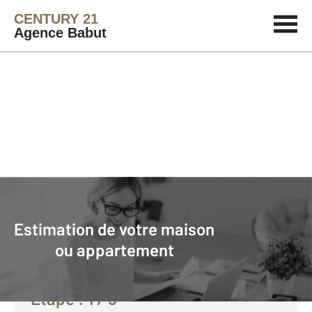
CENTURY 21
Agence Babut
Agence immobilière
Vendre avec CENTURY 21 Agence Babut
Estimation de votre maison
Faire estimer son bien avec
ou appartement
CENTURY 21 :
Etape :
1
/ 5