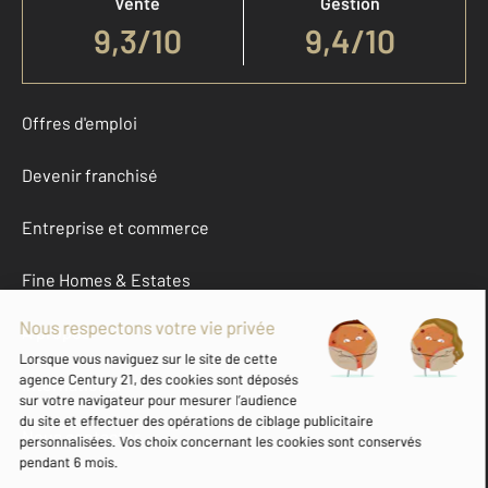
Vente
Gestion
9,3
/
10
9,4/10
Offres d'emploi
Devenir franchisé
Entreprise et commerce
Fine Homes & Estates
À propos
International
Nous contacter