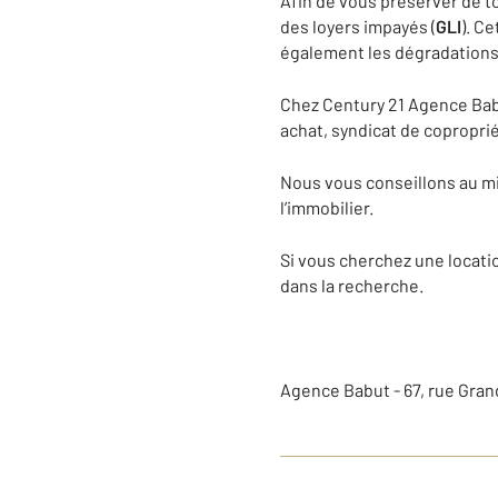
Afin de vous préserver de to
des loyers impayés (
GLI
). C
également les dégradations 
Chez Century 21 Agence Babu
achat, syndicat de coproprié
Nous vous conseillons au mi
l’immobilier.
Si vous cherchez une locat
dans la recherche.
Agence Babut - 67, rue Gran