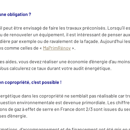
ne obligation ?
l peut être envisagé de faire les travaux préconisés. Lorsqu’il es
u de renouveler un équipement, il est intéressant de penser au
ière par exemple ou de ravalement de la façade. Aujourd’hui le
res comme celles de «
MaPrimRénov
».
des aides, vous devez réaliser une économie d'énergie d'au moin
Vous calculerez ce taux durant votre audit énergétique.
n copropriété, c'est possible !
rgétique dans les copropriété ne semblait pas réalisable car t
 question environnementale est devenue primordiale. Les chiffres
ns de gaz à effet de serre en France dont 2/3 sont issues du sec
s d’énergie.
mations, d’accompagnement et de financement ont été mis en pl