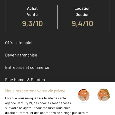
Achat
Location
Vente
Gestion
9,3
/
10
9,4/10
Offres d'emploi
Devenir franchisé
Entreprise et commerce
Fine Homes & Estates
À propos
International