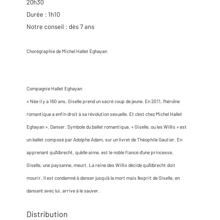
20h30
Durée : 1h10
Notre conseil : dès 7 ans
Chorégraphie de Michel Hallet Eghayan
Compagnie Hallet Eghayan
« Née il y a 160 ans, Giselle prend un sacré coup de jeune. En 2011, l’héroïne
romantique a enfin droit à sa révolution sexuelle. Et c’est chez Michel Hallet
Eghayan ». Danser. Symbole du ballet romantique, « Giselle, ou les Willis » est
un ballet composé par Adolphe Adam, sur un livret de Théophile Gautier. En
apprenant qu’Albrecht, qu’elle aime, est le noble fiancé d’une princesse,
Giselle, une paysanne, meurt. La reine des Willis décide qu’Albrecht doit
mourir. Il est condamné à danser jusqu’à la mort mais l’esprit de Giselle, en
dansant avec lui, arrive à le sauver.
Distribution