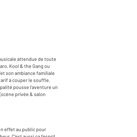
musicale attendue de toute
aro, Kool & the Gang ou
et son ambiance familiale
arif à couper le souffle.
palité pousse l’aventure un
 (scène privée & salon
en effet au public pour
ur. C’est aussi ça l’esprit