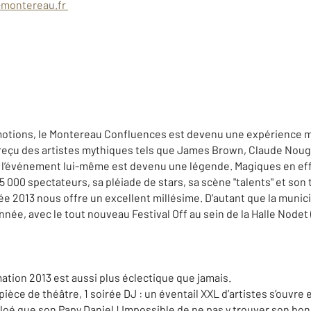
-montereau.fr
’émotions, le Montereau Confluences est devenu une expérience 
r reçu des artistes mythiques tels que James Brown, Claude Noug
, l’événement lui-même est devenu une légende. Magiques en eff
 000 spectateurs, sa pléiade de stars, sa scène "talents" et son t
e 2013 nous offre un excellent millésime. D’autant que la munici
nnée, avec le tout nouveau Festival Off au sein de la Halle Nodet
ation 2013 est aussi plus éclectique que jamais.
pièce de théâtre, 1 soirée DJ : un éventail XXL d’artistes s’ouvre 
hloé que son Papy Daniel ! Impossible de ne pas y trouver son bonhe