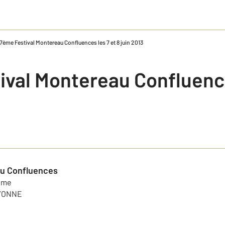
17ème Festival Montereau Confluences les 7 et 8 juin 2013
ival Montereau Confluence
au Confluences
sme
YONNE