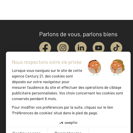
Parlons de vous, parlons biens
Votre agence est notée
Achat
Location
Vente
Gestion
9,3
/
10
9,4/10