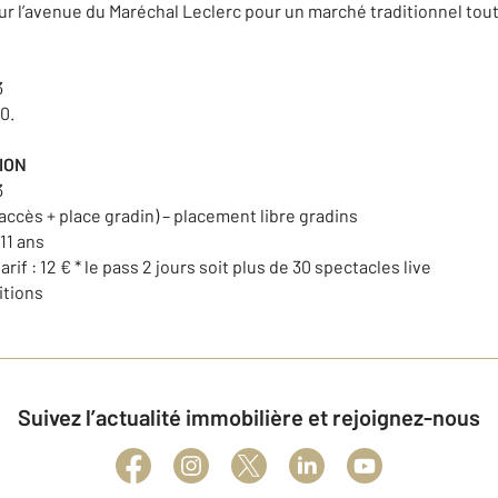
 sur l’avenue du Maréchal Leclerc pour un marché traditionnel tou
13
h30.
TION
3
if accès + place gradin) – placement libre gradins
 11 ans
arif : 12 € * le pass 2 jours soit plus de 30 spectacles live
itions
Suivez l’actualité immobilière et rejoignez-nous