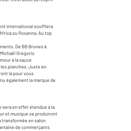
nt international soufflera
 Africa ou Rosanna. Au top
ements. De BB Brunes à
 Michaël Gregorio
umour à la sauce
 les planches. Juste en
ront là pour vous
venu également la marque de
 sera en effet étendue à la
our et musique se produiront
ra transformée en salon
oixantaine de commerçants