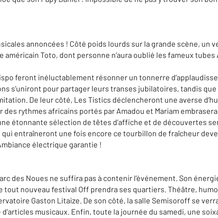
sicales annoncées ! Côté poids lourds sur la grande scène, un ve
upe américain Toto, dont personne n’aura oublié les fameux tubes
ispo feront inéluctablement résonner un tonnerre d’applaudiss
s s’uniront pour partager leurs transes jubilatoires, tandis que
imitation. De leur côté, Les Tistics déclencheront une averse d’h
eur des rythmes africains portés par Amadou et Mariam embrasera
, une étonnante sélection de têtes d’affiche et de découvertes se
 qui entraîneront une fois encore ce tourbillon de fraîcheur de
Ambiance électrique garantie !
arc des Noues ne suffira pas à contenir l’événement. Son énergie
e tout nouveau festival Off prendra ses quartiers. Théâtre, hum
rvatoire Gaston Litaize. De son côté, la salle Semisoroff se ver
te d’articles musicaux. Enfin, toute la journée du samedi, une s