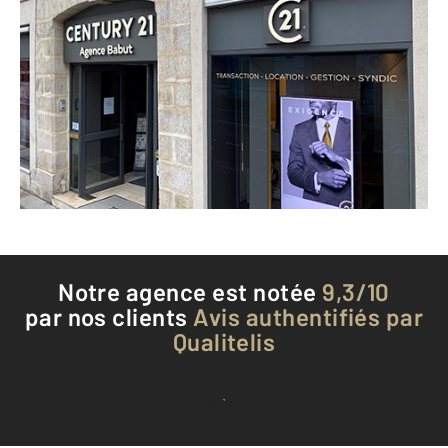
CENTURY 21 Agence Babut
67 rue Grande BP41
FONTAINEBLEAU - 77300
Envoyer un message
Téléphoner à l'agence
Notre agence est notée
9,3/10
par nos clients
Avis authentifiés par
Qualitelis
Voir tous les avis clients