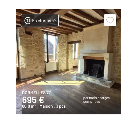
Exclusivité
DORMELLES 77
695 €
par mois charges
comprises
2
80,9 m
, Maison
, 3 pcs