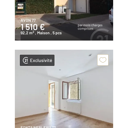
AVON 77
1 510 €
par mois charges
comprises
2
92,2 m
, Maison
, 5 pcs
Exclusivité
FONTAINEBLEAU 77