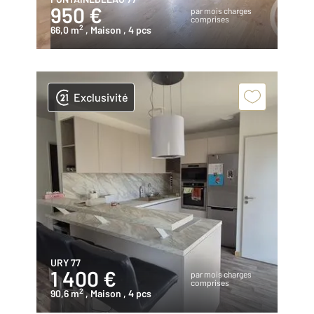
950 €
par mois charges
comprises
2
66,0 m
, Maison
, 4 pcs
Exclusivité
URY 77
1 400 €
par mois charges
comprises
2
90,6 m
, Maison
, 4 pcs