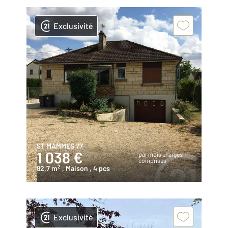
Exclusivité
ST MAMMES 77
1 038 €
par mois charges
comprises
2
82,7 m
, Maison
, 4 pcs
Exclusivité