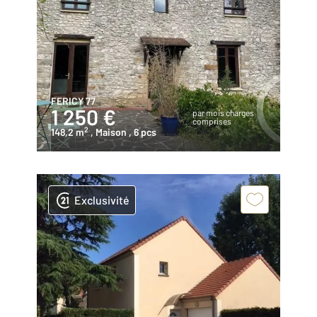
FERICY 77
1 250 €
par mois charges
comprises
2
148,2 m
, Maison
, 6 pcs
Exclusivité