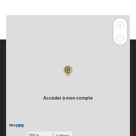
+
-
Parlons de vous, parlons biens
Votre compte :
Accéder à mon compte
500 m
©
Mappy