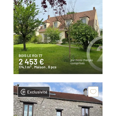
BOIS LE ROI 77
2 453 €
par mois charges
comprises
2
174,1 m
, Maison
, 6 pcs
Exclusivité