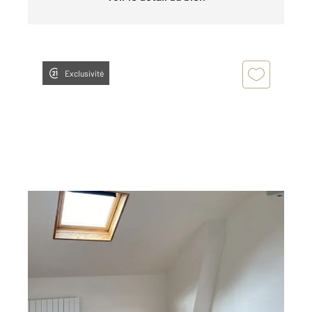
Exclusivité
FONTAINEBLEAU 77
2
24,37 m
, 2 pièces
Ref : 33688
Appartement 2 Pièces à louer
600 €
par mois charges comprises