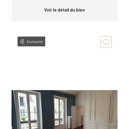
Voir le détail du bien
Exclusivité
FONTAINEBLEAU 77
2
99,13 m
, 5 pièces
Ref : 33576
Appartement F5 à louer
1 615 €