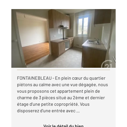
FONTAINEBLEAU 77
2
70,99 m
, 3 pièces
Ref : 33580
Appartement 3 Pièces à louer
1 390 €
par mois charges comprises
Visiter le site dédié
FONTAINEBLEAU - En plein cœur du quartier
piétons au calme avec une vue dégagée, nous
vous proposons cet appartement plein de
charme de 3 pièces situé au 2ème et dernier
étage d'une petite copropriété. Vous
disposerez d'une entrée avec ...
Voir le détail du bien