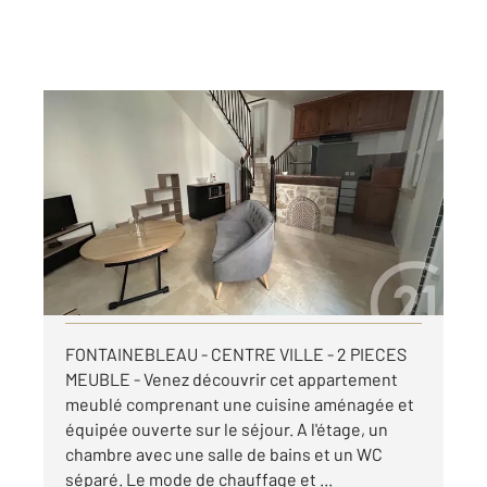
FONTAINEBLEAU 77
2
35,03 m
, 2 pièces
Ref : 33675
Appartement 2 Pièces à louer
840 €
par mois charges comprises
Visiter le site dédié
FONTAINEBLEAU - CENTRE VILLE - 2 PIECES
MEUBLE - Venez découvrir cet appartement
meublé comprenant une cuisine aménagée et
équipée ouverte sur le séjour. A l'étage, un
chambre avec une salle de bains et un WC
séparé. Le mode de chauffage et ...