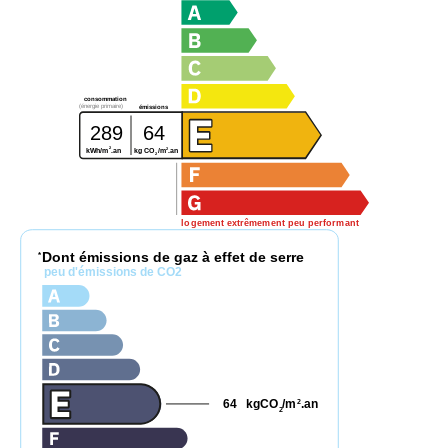
consommation
(énergie primaire)
émissions
289
64
2
2
kg CO
/m
.an
kWh/m
.an
2
logement extrêmement peu performant
Dont émissions de gaz à effet de serre
*
peu d'émissions de CO2
64
kgCO
/m
.an
2
2