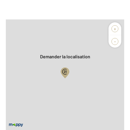
Afficher sur la carte :
+
Agence
Biens vendus
-
Demander la localisation
Vue globale
2
Surface totale : 82,1 m
2
Surface habitable : 82,1 m
Type d'appartement : T4
ème
Étage : 5
Nombre de pièces : 4
[Voir le détail]