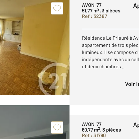
AVON 77
2
51,77 m
, 3 pièces
Ref : 32387
Résidence Le Prieuré à A
appartement de trois pièce
lumineux. Il se compose d
indépendante avec un celli
et deux chambres ...
Voir 
AVON 77
2
69,77 m
, 3 pièces
Ref : 31790