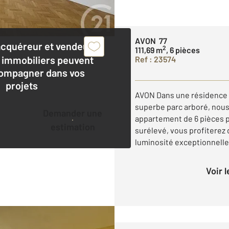
AVON 77
acquéreur et vendeur,
2
111,69 m
, 6 pièces
 immobiliers peuvent
Ref : 23574
ompagner dans vos
projets
AVON Dans une résidence d
superbe parc arboré, nou
Demander une
appartement de 6 pièces p
estimation
surélevé, vous profiterez
luminosité exceptionnelle 
Voir 