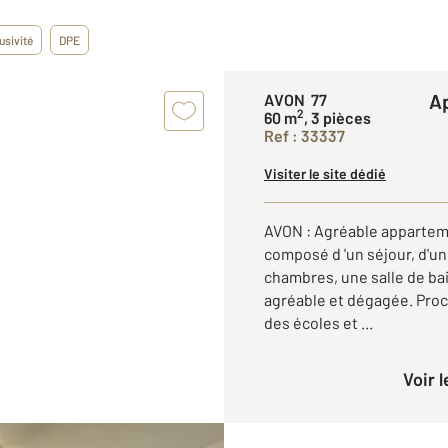
usivité
DPE
AVON 77
2
60 m
, 3 pièces
Ref : 33337
Visiter le site dédié
AVON : Agréable apparteme
composé d 'un séjour, d'u
chambres, une salle de ba
agréable et dégagée. Proc
des écoles et ...
Voir 