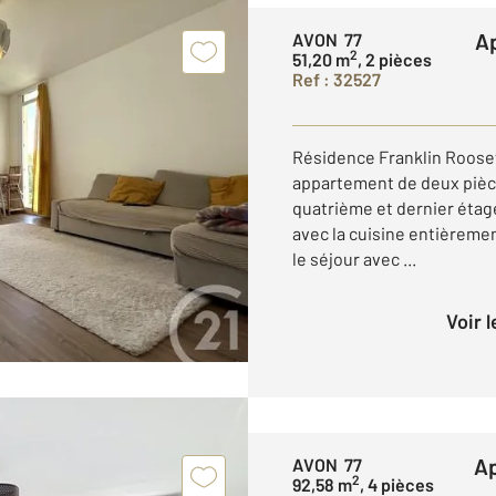
AVON 77
2
51,20 m
, 2 pièces
Ref : 32527
Résidence Franklin Roosev
appartement de deux pièce
quatrième et dernier étag
avec la cuisine entièrem
le séjour avec ...
Voir 
AVON 77
2
92,58 m
, 4 pièces