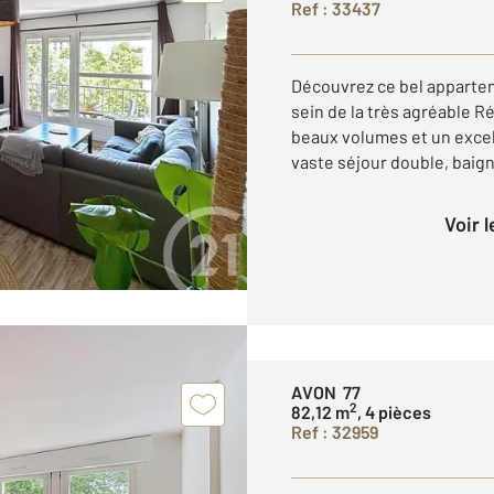
Ref : 33437
Découvrez ce bel appartem
sein de la très agréable R
beaux volumes et un excell
vaste séjour double, baign
Voir 
AVON 77
2
82,12 m
, 4 pièces
Ref : 32959