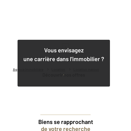
1
Vous envisagez
une carrière dans l'immobilier ?
Agence immobilière
Location
Location maison
Découvrir nos offres
Biens se rapprochant
de votre recherche