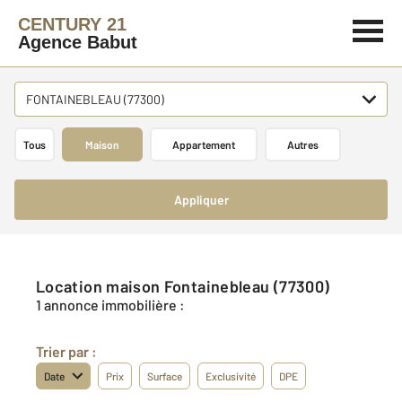
CENTURY 21
Agence Babut
FONTAINEBLEAU (77300)
Tous
Maison
Appartement
Autres
Appliquer
Location maison Fontainebleau (77300)
1 annonce immobilière :
Trier par :
Date
Prix
Surface
Exclusivité
DPE