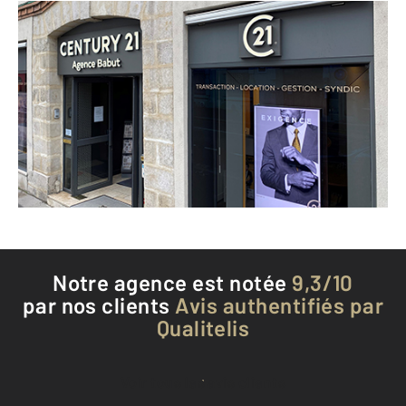
CENTURY 21 Agence Babut
67 rue Grande BP41
FONTAINEBLEAU - 77300
Envoyer un message
Téléphoner à l'agence
Notre agence est notée
9,3/10
par nos clients
Avis authentifiés par
Qualitelis
Voir tous les avis clients