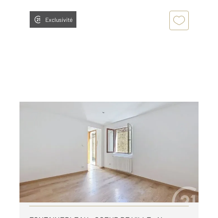
Exclusivité
FONTAINEBLEAU 77
2
65,98 m
, 4 pièces
Ref : 32845
Maison à louer
950 €
par mois charges comprises
Visiter le site dédié