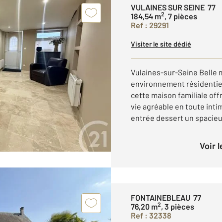
VULAINES SUR SEINE 77
2
184,54 m
, 7 pièces
Ref : 29291
Visiter le site dédié
Vulaines-sur-Seine Belle 
environnement résidentiel
cette maison familiale of
vie agréable en toute int
entrée dessert un spacieux
Voir 
FONTAINEBLEAU 77
2
76,20 m
, 3 pièces
Ref : 32338