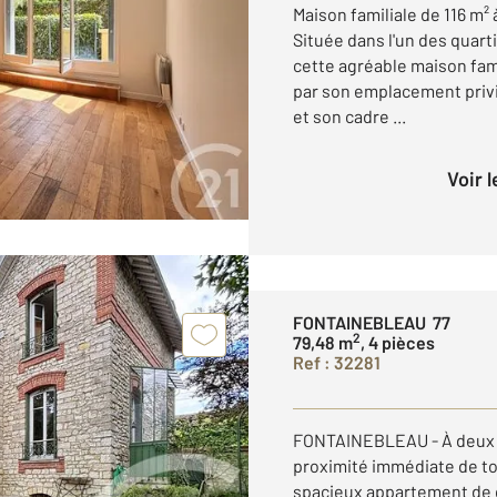
Maison familiale de 116 m²
Située dans l'un des quart
cette agréable maison fami
par son emplacement priv
et son cadre ...
Voir 
FONTAINEBLEAU 77
2
79,48 m
, 4 pièces
Ref : 32281
FONTAINEBLEAU - À deux pas
proximité immédiate de t
spacieux appartement de q