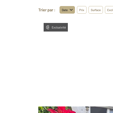
Trier par :
Date
Prix
Surface
Excl
Exclusivité