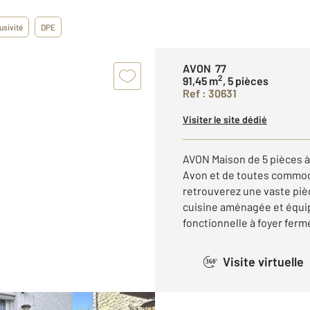
usivité
DPE
AVON 77
2
91,45 m
, 5 pièces
Ref : 30631
Visiter le site dédié
AVON Maison de 5 pièces à
Avon et de toutes commodi
retrouverez une vaste piè
cuisine aménagée et équi
fonctionnelle à foyer fermé
Visite virtuelle
360°