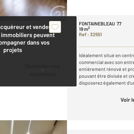
FONTAINEBLEAU 77
acquéreur et vendeur,
2
19 m
 immobiliers peuvent
Ref : 32551
ompagner dans vos
projets
Idéalement situé en centre
commercial avec son entré
Demander une
entièrement rénové et pr
estimation
pouvant être divisée et cr
disposerez également d'un 
Voir 