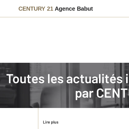
CENTURY 21
Agence Babut
Immobilier
Actualités immobilières à FONTAINEBLEAU
Toutes les actualités immobilières de FONTAINEBLEAU
La Fête de la Musique à FONTAINEBLEAU
par
CENT
La Fête de la Musique est un événement annuel cé
la musique sous toutes ses formes. C'est un mom
culturelles.
Lire plus