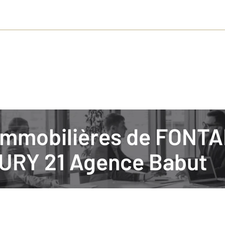
URY 21 Agence Babut
lébré dans de nombreux pays du monde. Cette journée spéciale, qui a lieu 
ent de partage, de découverte et d'expression artistique qui rassemble l